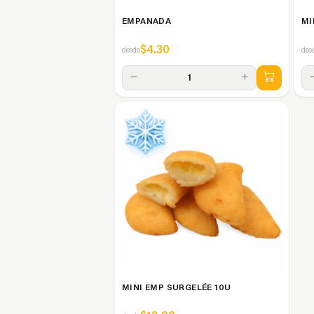
EMPANADA
MI
$4.30
desde
des
−
+
1
MINI EMP SURGELÉE 10U