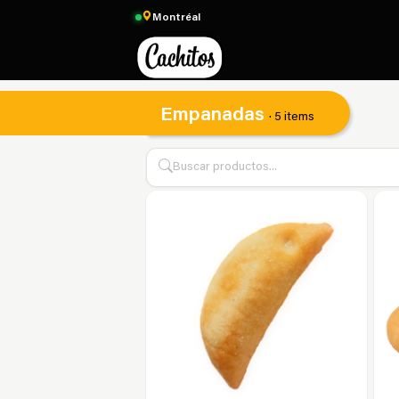
Montréal
Empanadas
· 5 items