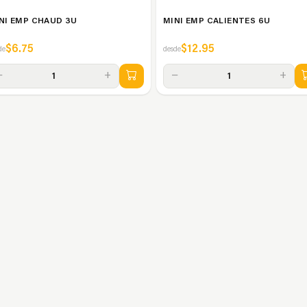
NI EMP CHAUD 3U
MINI EMP CALIENTES 6U
$6.75
$12.95
de
desde
−
+
−
+
1
1