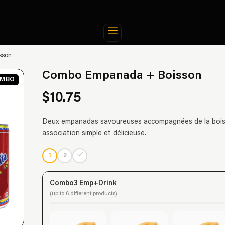
sson
Combo Empanada + Boisson
MBO
$10.75
Deux empanadas savoureuses accompagnées de la bois
association simple et délicieuse.
1
2
Combo3 Emp+Drink
(up to 6 different products)