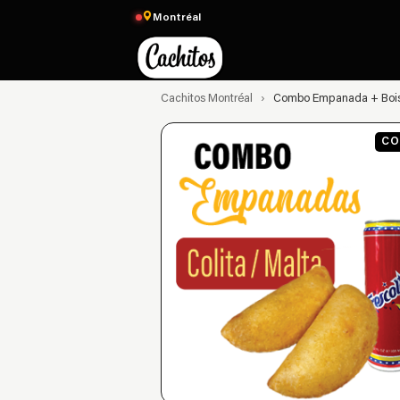
Montréal
Cachitos Montréal
›
Combo Empanada + Boi
CO