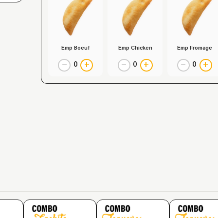
Emp Boeuf
Emp Chicken
Emp Fromage
−
+
−
+
−
+
0
0
0