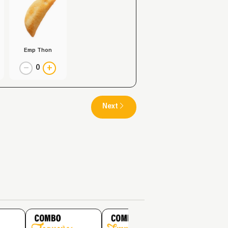
Emp Thon
−
+
0
Next